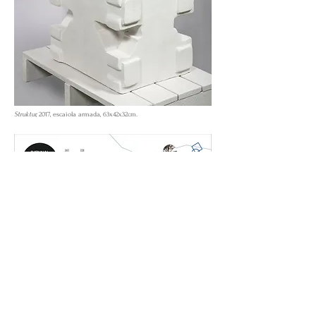
Struktur,
2017, escaiola armada, 63x42x32cm.