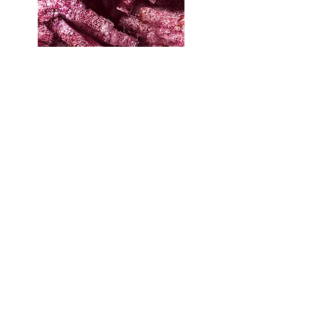
Segon deia Paul Cézanne "Tot és redueix a això:
tenir sensations i arribar a la natura".