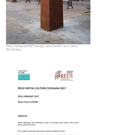
Tòtem Atemporal,
2017, formigó armat tractat i acer corten,
210x47x32cm.